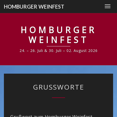
Skip
HOMBURGER WEINFEST
Togg
to
navi
content
HOMBURGER
WEINFEST
24. – 26. Juli & 30. Juli – 02. August 2026
GRUSSWORTE
GRUSSWORTE
Grußwort zum Homburger Weinfest